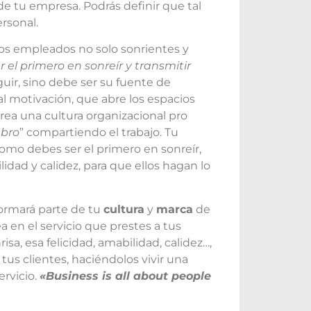
de tu empresa. Podrás definir que tal
ersonal.
unos empleados no solo sonrientes y
r el primero en sonreír y transmitir
eguir, sino debe ser su fuente de
l motivación, que abre los espacios
rea una cultura organizacional pro
bro
” compartiendo el trabajo. Tu
como debes ser el primero en sonreír,
idad y calidez, para que ellos hagan lo
ormará parte de tu
cultura
y
marca
de
 en el servicio que prestes a tus
isa, esa felicidad, amabilidad, calidez…,
us clientes, haciéndolos vivir una
ervicio.
«Business is all about people