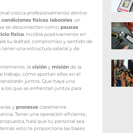
onal crezca profesionalmente dentro
s
condiciones físicas laborales
un
que se desconecten como:
pausas
cio físico
; incidirá positivamente en
rá su lealtad, compromiso y sentido de
tener una estructura salarial y de
tantemente, la
visión
y
misión
de la
e trabajo, cómo aportan ellos en el
ransitarán juntos. Que haya una
 a los que se enfrentan juntos para
arias y
procesos
claramente
ancia. Tener una operación eficiente,
 propuesta, hará que tu personal sea
además esto te proporciona las bases