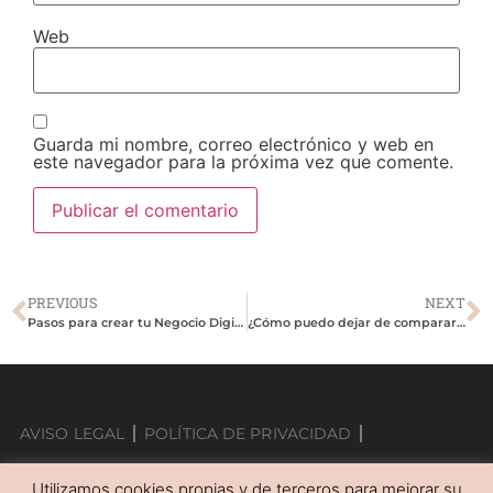
Web
Guarda mi nombre, correo electrónico y web en
este navegador para la próxima vez que comente.
PREVIOUS
NEXT
Pasos para crear tu Negocio Digital
¿Cómo puedo dejar de compararme?
AVISO LEGAL
POLÍTICA DE PRIVACIDAD
POLÍTICA DE COOKIES
Utilizamos cookies propias y de terceros para mejorar su